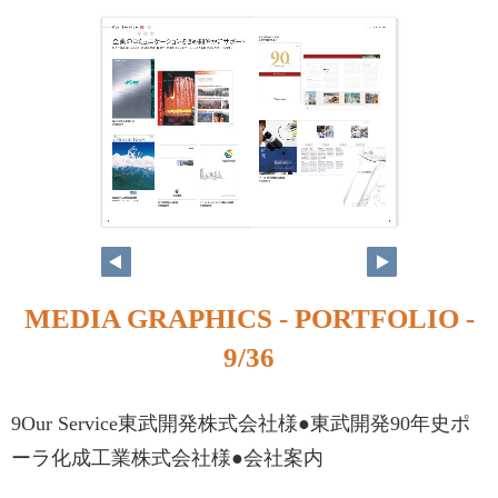
MEDIA GRAPHICS - PORTFOLIO -
9/36
9Our Service東武開発株式会社様●東武開発90年史ポ
ーラ化成工業株式会社様●会社案内